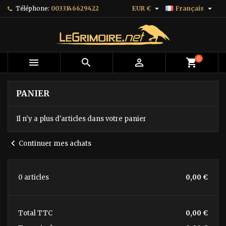


Téléphone:
0033146629422
EUR €
Français
0



shopping_cart
PANIER
Il n'y a plus d'articles dans votre panier
chevron_left
Continuer mes achats
0 articles
0,00 €
Total
TTC
0,00 €