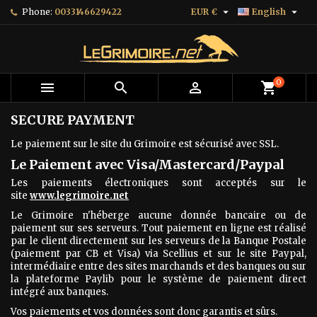


Phone:
0033146629422
EUR €
English
0



shopping_cart
SECURE PAYMENT
Le paiement sur le site du Grimoire est sécurisé avec SSL.
Le Paiement avec Visa/Mastercard/Paypal
Les paiements électroniques sont acceptés sur le
site
www.legrimoire.net
Le Grimoire n'héberge aucune donnée bancaire ou de
paiement sur ses serveurs. Tout paiement en ligne est réalisé
par le client directement sur les serveurs de la Banque Postale
(paiement par CB et Visa) via Scellius et sur le site Paypal,
intermédiaire entre des sites marchands et des banques ou sur
la plateforme Paylib pour le système de paiement direct
intégré aux banques.
Vos paiements et vos données sont donc garantis et sûrs.