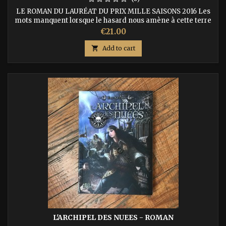
LE ROMAN DU LAURÉAT DU PRIX MILLE SAISONS 2016 Les
mots manquent lorsque le hasard nous amène à cette terre
étrangère. Zhang Zhung n’est pas hors du temps, mais elle
Price
€21.00
est dans un repli de l’espace, où une branche de l’humanité a
trouvé refuge. Zhang Zhung n’a pas d’histoire ou plus

Add to cart
précisément ne l’écrit pas. ISBN : 9791092700107
L'ARCHIPEL DES NUEES - ROMAN