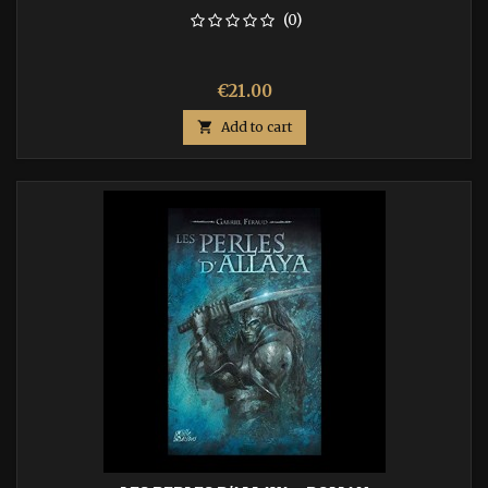
(0)
Price
€21.00

Add to cart