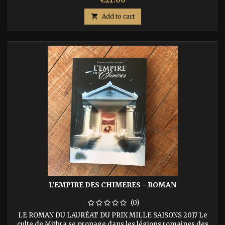
liée aux perceptions de notre espace-temps, se mêle à celle
de nos récits bibliques. ISBN : 9791092700121

Add to cart
L'EMPIRE DES CHIMERES - ROMAN
(0)
LE ROMAN DU LAURÉAT DU PRIX MILLE SAISONS 2017 Le
culte de Mithra se propage dans les légions romaines des