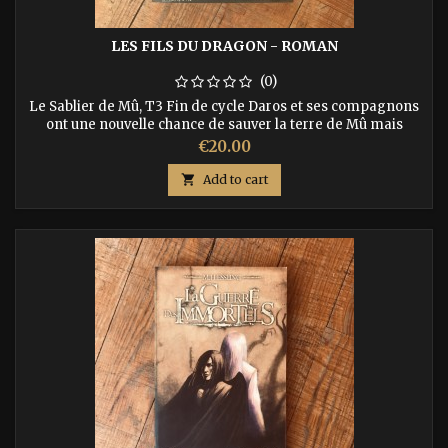
LES FILS DU DRAGON - ROMAN
(0)
Le Sablier de Mû, T3 Fin de cycle Daros et ses compagnons
ont une nouvelle chance de sauver la terre de Mû mais
sauront-ils la saisir ? ISBN : 9782918287018
Price
€20.00

Add to cart