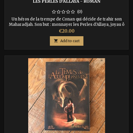
LES PERLES D'ALLAYA - ROMAN
(0)
Un héros de la trempe de Conan qui décide de trahir son
Maharadjah. Son but : monnayer les Perles d'Allaya, joyau ô
combien puissants contre l'anonymat et la richesse.
Price
€20.00
Malheureusement les Dieux du Dashan ne sont pas prêts à
le laisser prendre sa retraite. Action et frissons garantis !

Add to cart