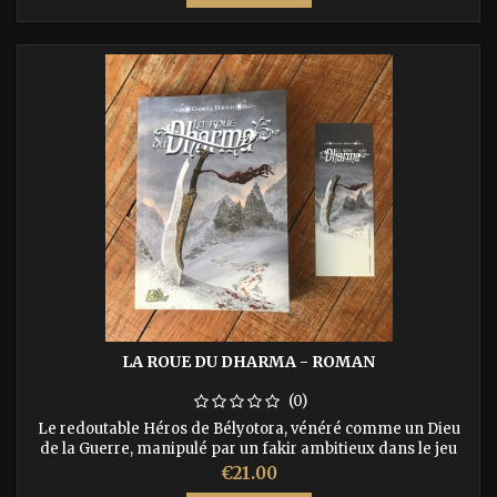
LA ROUE DU DHARMA - ROMAN
(0)
Le redoutable Héros de Bélyotora, vénéré comme un Dieu
de la Guerre, manipulé par un fakir ambitieux dans le jeu
complexe du pouvoir, a survécu, envers et contre tous. Perdu
Price
€21.00
dans un monde à l’agonie, déchiré par les luttes éternelles