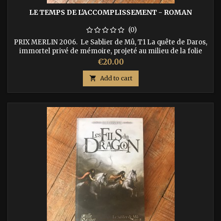
LE TEMPS DE L'ACCOMPLISSEMENT - ROMAN
(0)
PRIX MERLIN 2006. Le Sablier de Mû, T1 La quête de Daros,
immortel privé de mémoire, projeté au milieu de la folie
guerriere des hommes. Accompagné de 4 dragons,
Price
€20.00
parviendra-t-il à se retrouver ? ISBN : 9782952564670

Add to cart