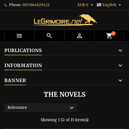


Phone:
0033146629422
EUR €
English
0



shopping_cart
PUBLICATIONS
INFORMATION
BANNER
THE NOVELS

Relevance
Showing 1-12 of 15 item(s)