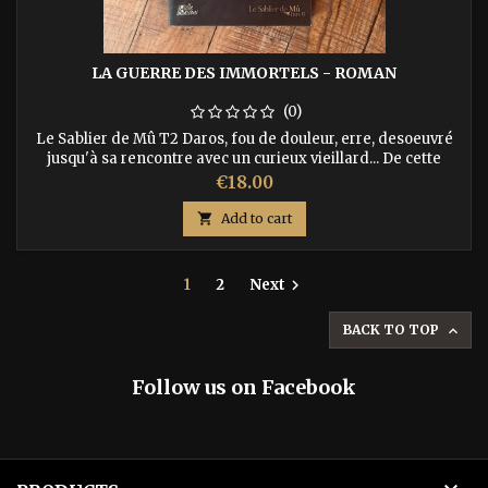
LA GUERRE DES IMMORTELS - ROMAN
(0)
Le Sablier de Mû T2 Daros, fou de douleur, erre, desoeuvré
jusqu'à sa rencontre avec un curieux vieillard... De cette
rencontre naîtra une guerre sans précédent dans l'Histoire
Price
€18.00
de Mû. ISBN : 9782918287025

Add to cart
1
2
Next

BACK TO TOP

Follow us on Facebook