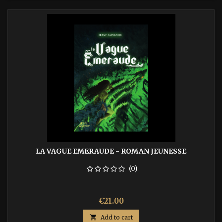
LA VAGUE EMERAUDE - ROMAN JEUNESSE
(0)
Price
€21.00

Add to cart