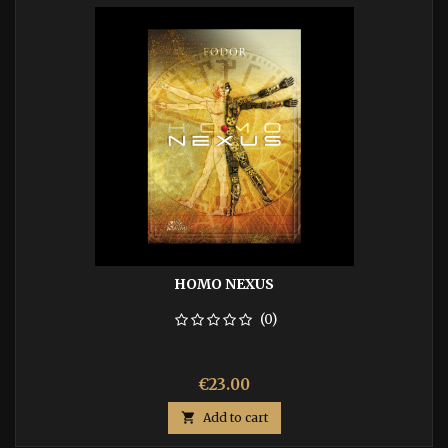
HOMO NEXUS
(0)
Price
€23.00

Add to cart