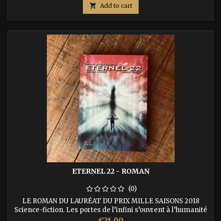
entre les Démons et les Dieux, Munde Shayapan, le célèbre

Add to cart
Champion du Maharadjah, a une chance infime de retrouver
le...
ETERNEL 22 - ROMAN
(0)
LE ROMAN DU LAURÉAT DU PRIX MILLE SAISONS 2018
Science-fiction. Les portes de l’infini s’ouvrent à l’humanité
lors d’un premier contact avec un dodécaèdre dont l’origine,
Price
€21.00