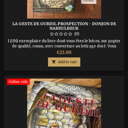
LA GESTE DE GURDIL PROSPECTION - DONJON DE
NAHEULBEUK
(0)
1 (UN) exemplaire du livre dont vous êtes le héros, sur papier
de qualité, cousu, avec couverture au lettrage doré. Vous
recevrez en + 3 marques pages qui vous sauveront la vie, la
Price
€23.00
"pièce d'or", et un set de 3 dés spéciaux… ISBN :
9791092700114

Add to cart
Online only