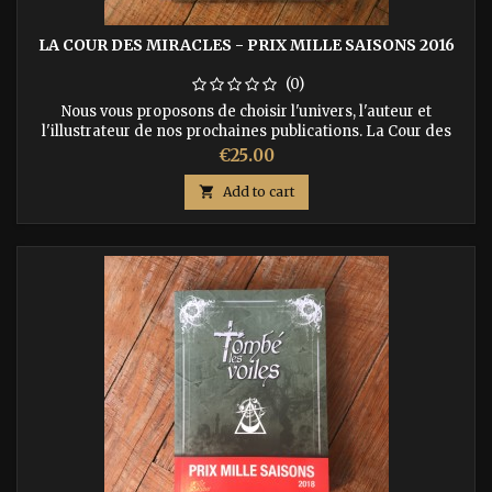
LA COUR DES MIRACLES - PRIX MILLE SAISONS 2016
(0)
Nous vous proposons de choisir l'univers, l'auteur et
l'illustrateur de nos prochaines publications. La Cour des
miracles réunit 20 nouvelles, chacune illustrée. C'est Vous qui
Price
€25.00
désignerez les vainqueurs en votant pour l'auteur et
l'illustrateur préféré. ISBN : 9791092700046

Add to cart