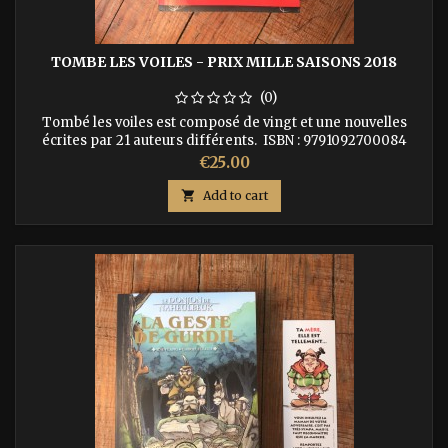
TOMBE LES VOILES - PRIX MILLE SAISONS 2018
(0)
Tombé les voiles est composé de vingt et une nouvelles
écrites par 21 auteurs différents. ISBN : 9791092700084
Price
€25.00

Add to cart