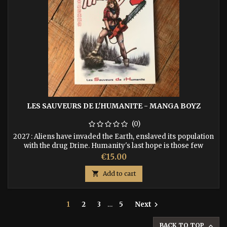
LES SAUVEURS DE L'HUMANITE - MANGA BOYZ
(0)
2027 : Aliens have invaded the Earth, enslaved its population
with the drug Drine. Humanity's last hope is those few
individuals who react strangely to Drine. Manga Boy, Quebec
Price
€15.00
Killer and Panzer Kid are on the front lines of this
cataclysmic struggle for freedom. These are heroes capable

Add to cart
of incredible feats, their only advantage in the face of the...
1
2
3
…
5
Next

BACK TO TOP
