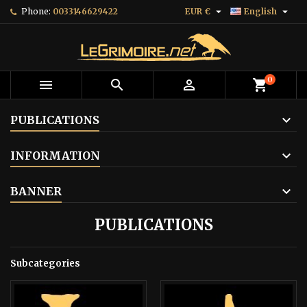


Phone:
0033146629422
EUR €
English
0



shopping_cart
PUBLICATIONS
INFORMATION
BANNER
PUBLICATIONS
Subcategories