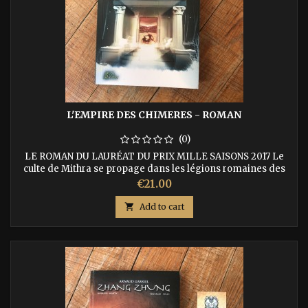
L'EMPIRE DES CHIMERES - ROMAN
(0)
LE ROMAN DU LAURÉAT DU PRIX MILLE SAISONS 2017 Le
culte de Mithra se propage dans les légions romaines des
Alpes. Le vétéran Decimus Valerius n’a d’autre choix que de
Price
€21.00
s’y initier et d’en apprendre les mystères, pour devenir un
jour centurion. La nuit, Briana, ﬁlle cadette du proconsul de

Add to cart
Rhétie observe d’étranges étoiles qui ﬁlent vers le Mons
Cæli… ISBN...