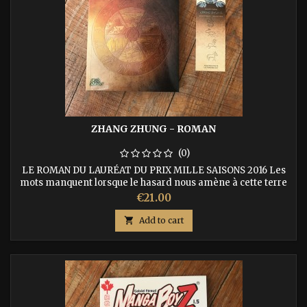
ZHANG ZHUNG - ROMAN
(0)
LE ROMAN DU LAURÉAT DU PRIX MILLE SAISONS 2016 Les
mots manquent lorsque le hasard nous amène à cette terre
étrangère. Zhang Zhung n’est pas hors du temps, mais elle
Price
€21.00
est dans un repli de l’espace, où une branche de l’humanité a
trouvé refuge. Zhang Zhung n’a pas d’histoire ou plus

Add to cart
précisément ne l’écrit pas. ISBN : 9791092700107