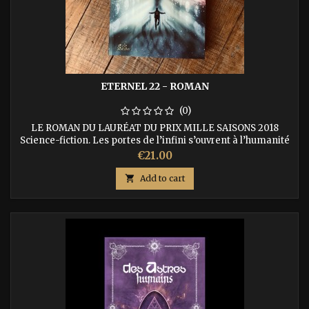
ETERNEL 22 - ROMAN
(0)
LE ROMAN DU LAURÉAT DU PRIX MILLE SAISONS 2018
Science-fiction. Les portes de l’infini s’ouvrent à l’humanité
lors d’un premier contact avec un dodécaèdre dont l’origine,
Price
€21.00
liée aux perceptions de notre espace-temps, se mêle à celle
de nos récits bibliques. ISBN : 9791092700121

Add to cart