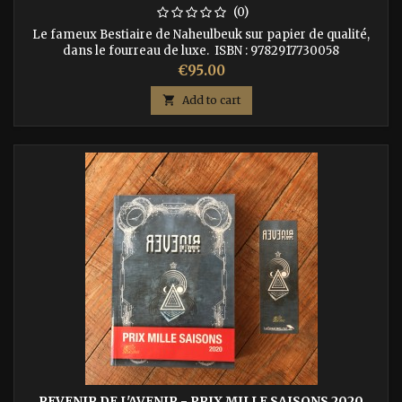
(0)
Le fameux Bestiaire de Naheulbeuk sur papier de qualité,
dans le fourreau de luxe. ISBN : 9782917730058
Price
€95.00

Add to cart
REVENIR DE L'AVENIR - PRIX MILLE SAISONS 2020