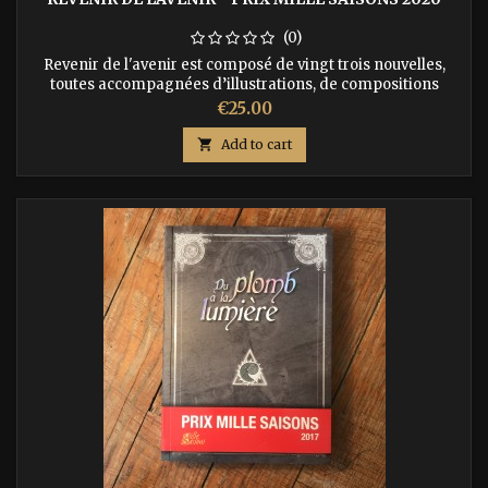
(0)
Revenir de l'avenir est composé de vingt trois nouvelles,
toutes accompagnées d’illustrations, de compositions
musicales et de libre-courts cinématographiques. ISBN :
Price
€25.00
9791092700138

Add to cart