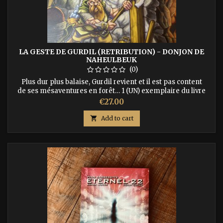
LA GESTE DE GURDIL (RETRIBUTION) - DONJON DE
NAHEULBEUK
(0)
Plus dur plus balaise, Gurdil revient et il est pas content
de ses mésaventures en forêt… 1 (UN) exemplaire du livre
dont vous êtes le héros, sur papier de qualité, cousu, avec
Price
€27.00
couverture au lettrage doré. Vous recevrez en + un set de
dés, les marque pages qui vous sauveront la vie et la "pièce

Add to cart
d'or" et d'autres choses encore selon disponibilités. ISBN :...