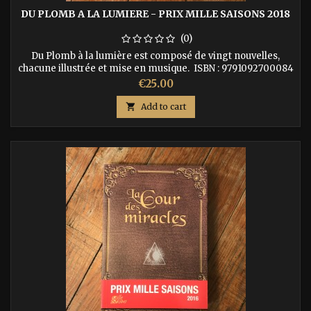
DU PLOMB A LA LUMIERE - PRIX MILLE SAISONS 2018
(0)
Du Plomb à la lumière est composé de vingt nouvelles,
chacune illustrée et mise en musique. ISBN : 9791092700084
Price
€25.00

Add to cart