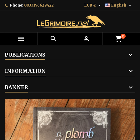


Phone:
0033146629422
EUR €
English
0



shopping_cart
PUBLICATIONS
INFORMATION
BANNER