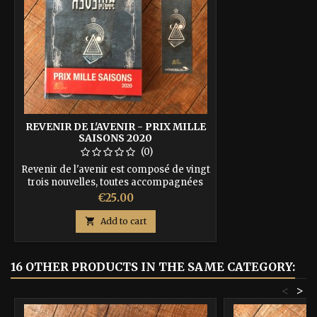
REVENIR DE L'AVENIR - PRIX MILLE
SAISONS 2020
(0)
Revenir de l'avenir est composé de vingt
trois nouvelles, toutes accompagnées
d’illustrations, de compositions
Price
€25.00
musicales et de libre-courts
cinématographiques. ISBN :

Add to cart
9791092700138
16 OTHER PRODUCTS IN THE SAME CATEGORY:
<
>