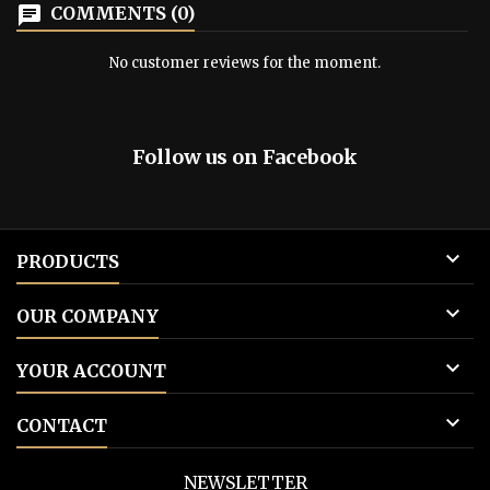
chat
COMMENTS (0)
d’étranges étoiles
Cæli
No customer reviews for the moment.
Follow us on Facebook

PRODUCTS

OUR COMPANY

YOUR ACCOUNT

CONTACT
NEWSLETTER