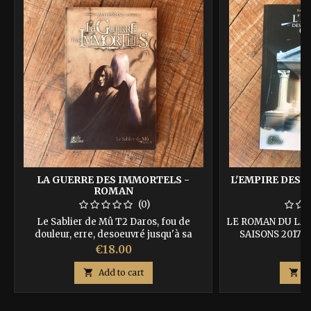
LA GUERRE DES IMMORTELS -
L'EMPIRE DES 
ROMAN
(0)
Le Sablier de Mû T2 Daros, fou de
LE ROMAN DU LAU
douleur, erre, desoeuvré jusqu'à sa
SAISONS 2017 Le
rencontre avec un curieux vieillard... De
propage dans les
Price
P
€18.00
€
cette rencontre naîtra une guerre sans
Alpes. Le vétéran
précédent dans l'Histoire de Mû. ISBN
d’autre choix que 

Add to cart

A
: 9782918287025
apprendre les my
un jour centurion.
cadette du procon