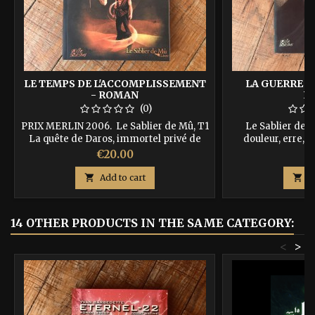
LE TEMPS DE L'ACCOMPLISSEMENT
LA GUERRE D
- ROMAN
R
(0)
PRIX MERLIN 2006. Le Sablier de Mû, T1
Le Sablier de 
La quête de Daros, immortel privé de
douleur, erre, 
mémoire, projeté au milieu de la folie
rencontre avec un 
Price
Pr
€20.00
€
guerriere des hommes. Accompagné de
cette rencontre n
4 dragons, parviendra-t-il à se retrouver
précédent dans l

Add to cart

A
? ISBN : 9782952564670
: 978
14 OTHER PRODUCTS IN THE SAME CATEGORY:
<
>