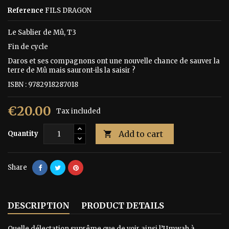
Reference
FILS DRAGON
Le Sablier de Mû, T3
Fin de cycle
Daros et ses compagnons ont une nouvelle chance de sauver la
terre de Mû mais sauront-ils la saisir ?
ISBN : 9782918287018
€20.00
Tax included
Add to cart
Quantity

Share
DESCRIPTION
PRODUCT DETAILS
Quelle délectation suprême que de voir ainsi l’Umwah à