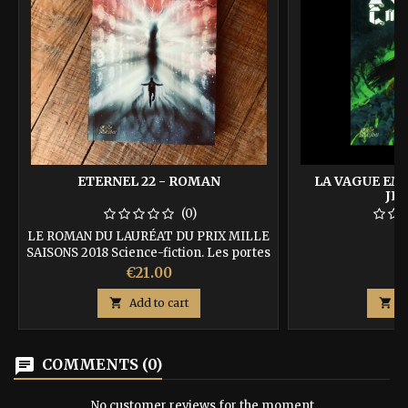
ETERNEL 22 - ROMAN
LA VAGUE EM
JE
(0)
LE ROMAN DU LAURÉAT DU PRIX MILLE
SAISONS 2018 Science-fiction. Les portes
de l’infini s’ouvrent à l’humanité lors
Price
P
€21.00
€
d’un premier contact avec un
dodécaèdre dont l’origine, liée aux

Add to cart

A
perceptions de notre espace-temps, se
mêle à celle de nos récits bibliques. ISBN
: 9791092700121
chat
COMMENTS (0)
No customer reviews for the moment.