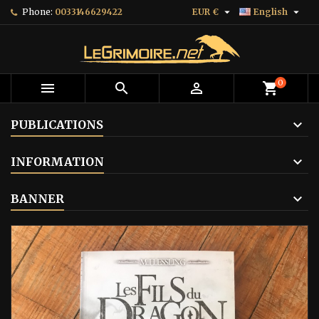


Phone:
0033146629422
EUR €
English
0



shopping_cart
PUBLICATIONS
INFORMATION
BANNER