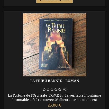
LA TRIBU BANNIE - ROMAN
(0)
La Fortune de l'Orbiviate TOME 2 : La véritable montagne
Immuable a été retrouvée. Malheureusement elle est
habitée et ses habitants n'ont pas l'air d'être prêts à la
Prix
23,00 €
partager ! ISBN : 9782918287049 Auteur : Roland Vartogue