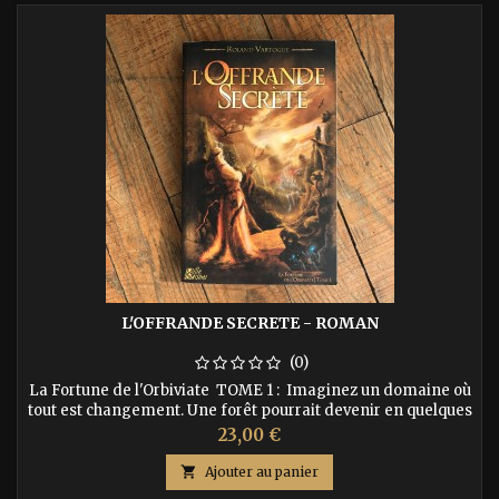
L'OFFRANDE SECRETE - ROMAN
(0)
La Fortune de l'Orbiviate TOME 1 : Imaginez un domaine où
tout est changement. Une forêt pourrait devenir en quelques
secondes un désert et toute l'écosystème serait lui aussi
Prix
23,00 €
renouvelé. Que pourrait-on construire sur une terre pareille ?
Pourrait-on même y vivre ? ISBN : 9782952564656 Auteur :

Ajouter au panier
Roland Vartogue