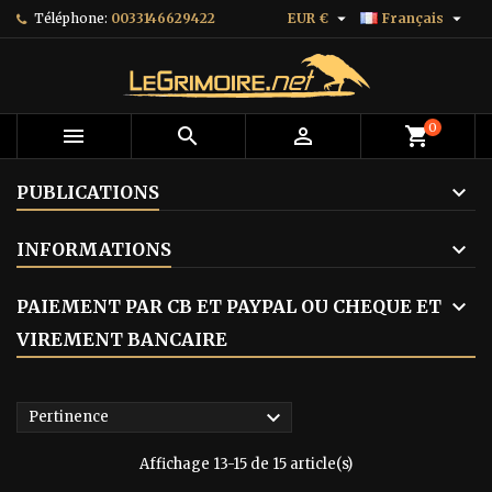


Téléphone:
0033146629422
EUR €
Français
0



shopping_cart
PUBLICATIONS
INFORMATIONS
PAIEMENT PAR CB ET PAYPAL OU CHEQUE ET
VIREMENT BANCAIRE

Pertinence
Affichage 13-15 de 15 article(s)