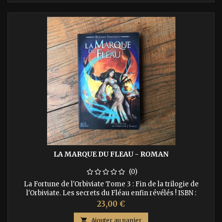
LA MARQUE DU FLEAU - ROMAN
(0)
La Fortune de l'Orbiviate Tome 3 : Fin de la trilogie de
l'Orbiviate. Les secrets du Fléau enfin révélés ! ISBN :
9782918287087 Auteur : Roland Vartogue
Prix
23,00 €

Ajouter au panier