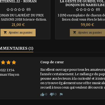
ETERNEL 22 - ROMAN
LA GESTE DE GURDIL VOL.1
DONJON DE NAHEULB
(0)
(0)
ROMAN DU LAURÉAT DU PRIX
1 (UN) exemplaire de chacun 
SAISONS 2018 Science-fiction.
livres dont vous êtes le héro
portes de l’infini s’ouvrent à
papier de qualité, cousu, 
Prix
Prix
21,00 €
59,00 €
nité lors d’un premier contact
couverture au lettrage doré
 dodécaèdre dont l’origine, liée
recevrez en + 3 marques pag

Ajouter au panier

Ajouter au panier
perceptions de notre espace-
vous sauveront la vie, la "pièce 
 se mêle à celle de nos récits
un set de 3 dés spéciaux exc
es. ISBN : 9791092700121 Auteur :
selon disponibilités… Auteurs
MENTAIRES (1)
Yvan Barbedette
Lang, Gabriel Féraud Dan
section DOCUMENTS
JOINTS téléchargez...
Coup de cœur
Excellent ouvrage pour tous les amateurs
2022 13:54
l'année certainement. Le mélange du papie
oman Vinçon
pousse aux lecteurs à la curiosité et à inter
on y trouve également une offre musicale
recueil à tous ceux qui veulent découvrir 
0
0
thumb_up
thumb_down
flag