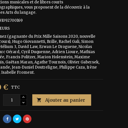
ions musicales et de libres courts
graphiques, vous proposent de la découvrir à la
des Arts du langage.
791092700169
TEURS
anez (gagnante du Prix Mille Saisons 2020, nouvelle
ours), Hugo Giovannetti, Brille, Rachel Gali, Simon
Hélium 3, David Law, Erwan Le Droguene, Nicolas
arc Gérard, Cyril Duquenne, Adrien Lioure, Mathias
ée, Francis Politzer, Marion Holenstein, Maxime
s, Gaëtan Maran, Agathe Tournois, Olivier Gabersek,
cande, Jean-Daniel Doutreligne, Philippe Caza, Irène
, Isabelle Froment.
0 €
TTC
Ajouter au panier
é
