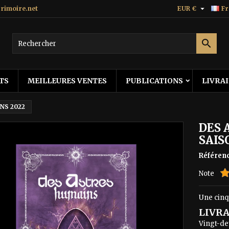

imoire.net
EUR €
Fr

TS
MEILLEURES VENTES
PUBLICATIONS
LIVRA
NS 2022
DES 
SAIS
Référen
Note
Une cinq
LIVRA
Vingt-de