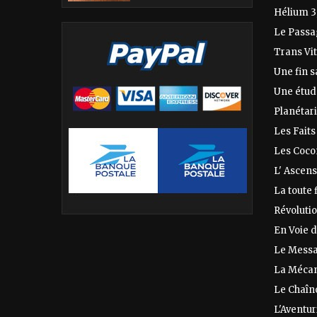
Hélium 3
Le Passa
Trans Vi
Une fin s
Une étud
Planétar
Les Fait
Les Cocon
L' Ascen
La toute
Révoluti
En Voie d
Le Messa
La Mécan
Le Chaîn
L'Aventur