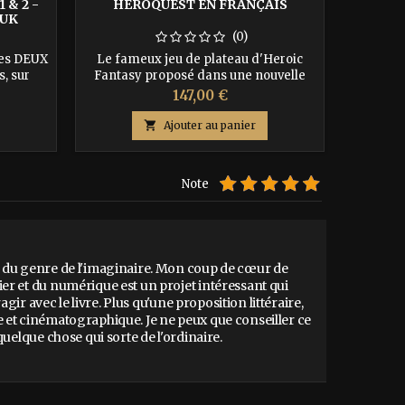
 & 2 -
HEROQUEST EN FRANÇAIS
LA CO
EUK
(0)
des DEUX
Le fameux jeu de plateau d'Heroic
Nous
s, sur
Fantasy proposé dans une nouvelle
l'univer
avec
belle grosse boîte bien lourde (plus de
nos pro
Prix
147,00 €
. Vous
3 kg), EN FRANCAIS, remplie de
des mi
es qui
superbes figurines. Jusqu'à 4 joueurs et
chacu

Ajouter au panier
d'or", et
un Maître de Jeu. Fourni avec 14 quêtes
désigne
lusifs
à la difficulté progressive. Frais de
pour l'a
 : John
port pour la France : 1 euro seulement.
ISBN : 
Note
s la
VOIR DESCRIPTION COMPLETE PLUS
Kéti
BAS.
Guillaum
 du genre de l'imaginaire. Mon coup de cœur de 
r et du numérique est un projet intéressant qui 
agir avec le livre. Plus qu'une proposition littéraire, 
 et cinématographique. Je ne peux que conseiller ce 
quelque chose qui sorte de l'ordinaire.