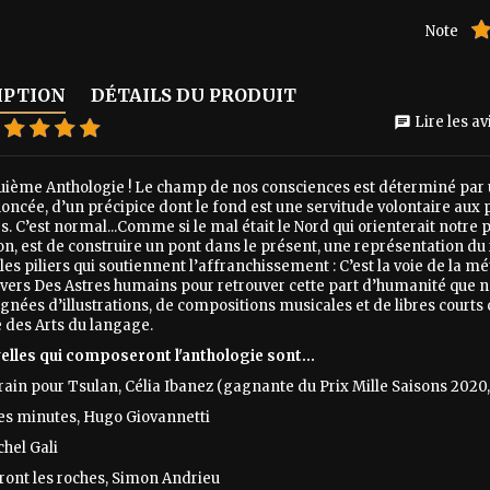
Note
IPTION
DÉTAILS DU PRODUIT
Lire les avi
chat
uième Anthologie ! Le champ de nos consciences est déterminé par u
ncée, d’un précipice dont le fond est une servitude volontaire aux 
s. C’est normal...Comme si le mal était le Nord qui orienterait notr
on, est de construire un pont dans le présent, une représentation du r
les piliers qui soutiennent l’affranchissement : C’est la voie de l
vers Des Astres humains pour retrouver cette part d’humanité que no
ées d’illustrations, de compositions musicales et de libres courts
e des Arts du langage.
elles qui composeront l'anthologie sont...
rain pour Tsulan, Célia Ibanez (gagnante du Prix Mille Saisons 2020,
es minutes, Hugo Giovannetti
achel Gali
iront les roches, Simon Andrieu