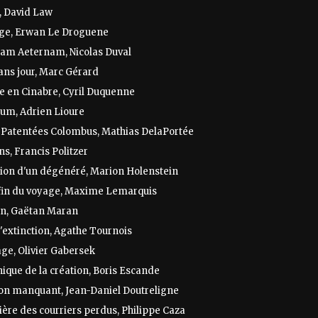
, David Law
ge, Erwan Le Droguene
tam Aeternam, Nicolas Duval
ans jour, Marc Gérard
e en Cinabre, Cyril Duquenne
ium, Adrien Lioure
s Patentées Colombus, Mathias DelaPortée
s, Francis Politzer
sion d'un dégénéré, Marion Holenstein
 fin du voyage, Maxime Lemarquis
on, Gaëtan Maran
'extinction, Agathe Tournois
ge, Olivier Gabersek
ique de la création, Boris Escande
on manquant, Jean-Daniel Doutreligne
ière des courriers perdus, Philippe Caza