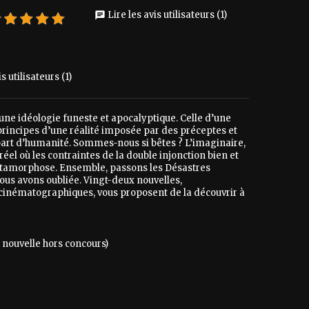
Lire les avis utilisateurs (1)
chat
s utilisateurs (1)
ne idéologie funeste et apocalyptique. Celle d’une
principes d’une réalité imposée par des préceptes et
e part d’humanité. Sommes-nous si bêtes ? L’imaginaire,
éel où les contraintes de la double injonction bien et
a métamorphose. Ensemble, passons les Désastres
us avons oubliée. Vingt-deux nouvelles,
 cinématographiques, vous proposent de la découvrir à
 nouvelle hors concours)