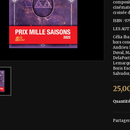
composit
cinémato
croisée 
ISBN : 9
LES AU
Célia Ib
hors conc
Andrieu 
Duval, M
DelaPort
Lemarqui
Boris Es
Salvador
25,0
Quantit
Partager