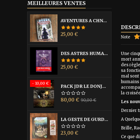
MEILLEURES VENTES
AVENTURES A CHNAFON - DONJON DE NAHEULBEUK
DESCR
Prix
25,00 €
Note
DES ASTRES HUMAINS - PRIX MILLE SAISONS 2022
Une cinq
mort anno
des règle
Prix
25,00 €
sa foncti
mal sont 
humains 
- 10,00 €
PACK JDR LE DONJON DE NAHEULBEUK COMPLET
accompagn
la croisé
Prix
Prix
80,00 €
90,00 €
Les nouv
de
Dernier t
base
LA GESTE DE GURDIL (PROSPECTION) - DONJON DE NAHEULBEUK
A Quelqu
Brille, R
Prix
23,00 €
Ce que d