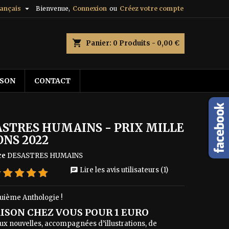

ançais
Bienvenue,
Connexion
ou
Créez votre compte
shopping_cart
Panier:
0
Produits - 0,00 €
ISON
CONTACT
ASTRES HUMAINS - PRIX MILLE
ONS 2022
ce
DESASTRES HUMAINS
Lire les avis utilisateurs (1)
chat
uième Anthologie !
ISON CHEZ VOUS POUR 1 EURO
ux nouvelles, accompagnées d’illustrations, de