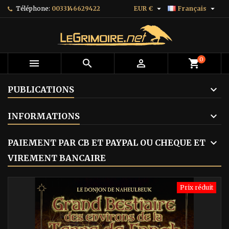


Téléphone:
0033146629422
EUR €
Français
0



shopping_cart
PUBLICATIONS
INFORMATIONS
PAIEMENT PAR CB ET PAYPAL OU CHEQUE ET
VIREMENT BANCAIRE
Prix réduit