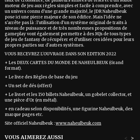
taux de croissance, de plusieurs années de tests et d'un solide
moteur de jeu aux règles simples et facile à comprendre, avec
un univers connu d'une grande majorité, le JDR Naheulbeuk
pose ici une pierre majeure de son édifice. Mais l'idée ne
s'arrête pas là : l'utilisation d'un système original de traits à
niveau de puissance et de très nombreuses propositions de
gameplay vont également permettre à des MJs de tous types
de jeu de fantasy de récupérer et d'utiliser ces idées pour leurs
propres parties sur d'autres systèmes.
VOUS RECEVREZ L'OUVRAGE DANS SON EDITION 2022
+ Les DEUX CARTES DU MONDE DE NAHEULBEUK (Grand
format).
+ Le livre des Règles de base du jeu
+ Un set de dés (offert)
+ Le livret et les 150 billets Naheulbeuk, un gobelet collector, et
une pièce d'Or (en métal).
+ en cadeau selon disponibilités, une figurine Naheulbeuk, des
marque pages etc.
Site officiel Naheulbeuk :
www.naheulbeuk.com
VOUS AIMEREZ AUSSI
<
>