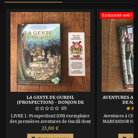
Exclusivité web !
LA GESTE DE GURDIL
AVENTURES A 
(PROSPECTION) - DONJON DE
DE NA
NAHEULBEUK
(0)
LIVRE 1 : Prospection1 (UN) exemplaire
Aventures à CHN
des premières aventures de Gurdil dont
MARFANDOR Nouve
vous êtes le héros, sur papier de qualité,
aventurier …un
Prix
Pr
23,00 €
25
cousu, avec couverture au lettrage doré.
exemplaire du li