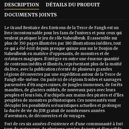
DESCRIPTION
DÉTAILS DU PRODUIT
DOCUMENTS JOINTS
Le Grand Bestiaire des Environs de la Terre de Fangh est un
livre incontournable pour les fans de l'univers et pour ceux qui
veulent pratiquer le jeu de rôle Naheulbeuk. Il rassemble sur
plus de 350 pages illustrées par 180 illustrations inédites, tout
ce qui a été écrit depuis presque quinze ans sur le Donjon de
Naheulbeuk en matière d'opposants, de monstres et de
créatures magiques. Il intègre en outre une énorme quantité
de contenus inédits et illustrés, représentant plus de la moitié
du livre, avec la publication récente de plusieurs grandes
régions découvertes par une expédition autour de la Terre de
Fangh elle-même. On parle ici de régions froides et sauvages
parsemées d'étranges ruines, de jungles immenses, de forêts
maudites, de glaciers oubliés, de nouveaux pays avec leurs
peuples et leurs lois, d'archipels aux mains des pirates et d'îles
peuplées de monstres préhistoriques. Ces nouveautés vont
décupler les possibilités scénaristiques actuelles et prolonger
la durée de vie du JDR gratuit de nombreuses années
d'aventures, de découvertes et de voyages.
Fort de ces six années d'existence et d'une communauté à fort