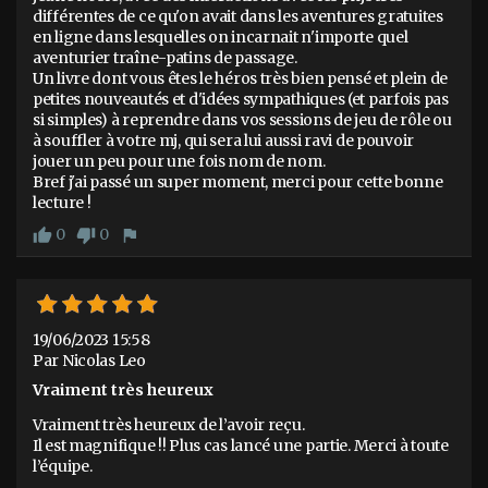
différentes de ce qu'on avait dans les aventures gratuites 
en ligne dans lesquelles on incarnait n'importe quel 
aventurier traîne-patins de passage.

Un livre dont vous êtes le héros très bien pensé et plein de 
petites nouveautés et d'idées sympathiques (et parfois pas 
si simples) à reprendre dans vos sessions de jeu de rôle ou 
à souffler à votre mj, qui sera lui aussi ravi de pouvoir 
jouer un peu pour une fois nom de nom.

Bref j'ai passé un super moment, merci pour cette bonne 
lecture !
0
0
thumb_up
thumb_down
flag
19/06/2023 15:58
Par Nicolas Leo
Vraiment très heureux
Vraiment très heureux de l’avoir reçu.

Il est magnifique !! Plus cas lancé une partie. Merci à toute 
l’équipe.