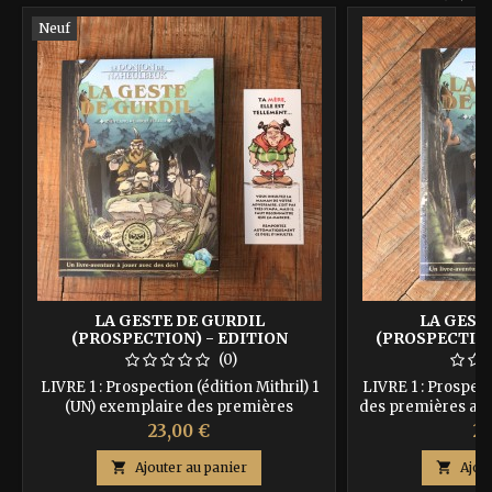
Neuf
LA GESTE DE GURDIL
LA GEST
(PROSPECTION) - EDITION
(PROSPECTIO
MITHRIL- POUR NAHEULBEUK
(0)
LIVRE 1 : Prospection (édition Mithril) 1
LIVRE 1 : Prospec
(UN) exemplaire des premières
des premières ave
aventures de Gurdil dont vous êtes le
vous êtes le héros,
Prix
Pr
23,00 €
28
héros, sur papier de qualité, cousu, avec
avec couverture au
couverture au lettrage doré. Vous
dés et goodies s

Ajouter au panier

Ajou
recevrez en + selon disponibilités des
ISBN : 97910927