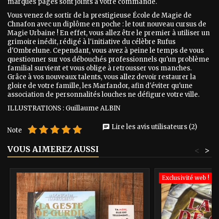
marques pages sont joints à votre commande.
Vous venez de sortir de la prestigieuse École de Magie de
Chnafon avec un diplôme en poche : le tout nouveau cursus de
Magie Urbaine ! En effet, vous allez être le premier à utiliser un
grimoire inédit, rédigé à l'initiative du célèbre Rufus
d'Ombrelune. Cependant, vous avez à peine le temps de vous
questionner sur vos débouchés professionnels qu'un problème
familial survient et vous oblige à retrousser vos manches.
Grâce à vos nouveaux talents, vous allez devoir restaurer la
gloire de votre famille, les Marfandor, afin d'éviter qu'une
association de personnalités louches ne défigure votre ville.
ILLUSTRATIONS : Guillaume ALBIN
Lire les avis utilisateurs (2)
chat
Note
VOUS AIMEREZ AUSSI
<
>
Exclusivité web !