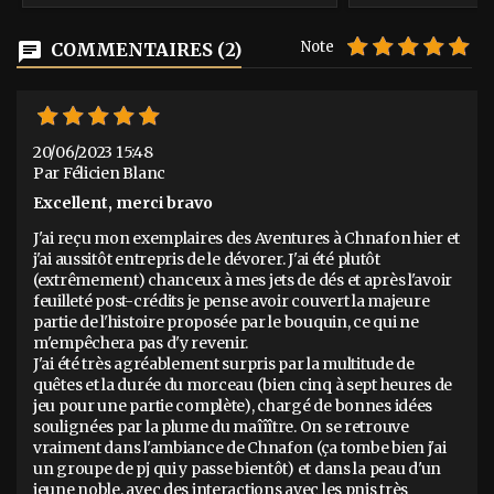
marques pages qui vous sauveront la vie,
Lang, Gabrie
la "pièce d'or", un set de 3 dés
section
Note
chat
COMMENTAIRES (2)
spéciaux… ISBN : 9791092700114 ISBN :
JOINTS téléchar
9782917730065...
feuille de person
20/06/2023 15:48
Par Félicien Blanc
Excellent, merci bravo
J'ai reçu mon exemplaires des Aventures à Chnafon hier et 
j'ai aussitôt entrepris de le dévorer. J'ai été plutôt 
(extrêmement) chanceux à mes jets de dés et après l'avoir 
feuilleté post-crédits je pense avoir couvert la majeure 
partie de l'histoire proposée par le bouquin, ce qui ne 
m'empêchera pas d'y revenir.

J'ai été très agréablement surpris par la multitude de 
quêtes et la durée du morceau (bien cinq à sept heures de 
jeu pour une partie complète), chargé de bonnes idées 
soulignées par la plume du maîîître. On se retrouve 
vraiment dans l'ambiance de Chnafon (ça tombe bien j'ai 
un groupe de pj qui y passe bientôt) et dans la peau d'un 
jeune noble, avec des interactions avec les pnjs très 