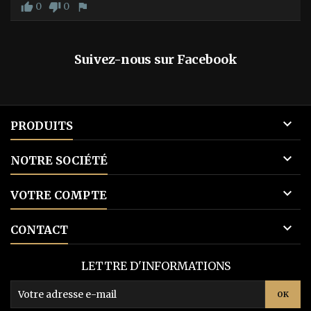
0
0
thumb_up
thumb_down
flag
Suivez-nous sur Facebook

PRODUITS

NOTRE SOCIÉTÉ

VOTRE COMPTE

CONTACT
LETTRE D'INFORMATIONS