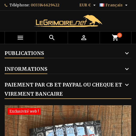


Téléphone:
0033146629422
EUR €
Français
0



shopping_cart
PUBLICATIONS
INFORMATIONS
PAIEMENT PAR CB ET PAYPAL OU CHEQUE ET
VIREMENT BANCAIRE
Exclusivité web !