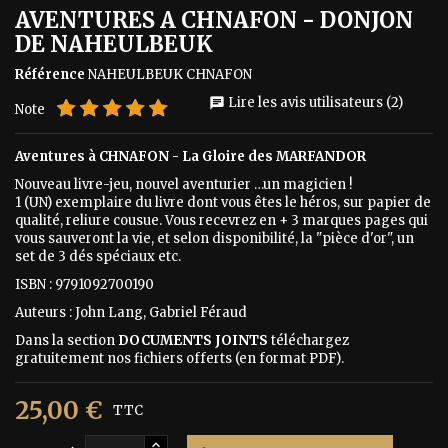
AVENTURES A CHNAFON - DONJON
DE NAHEULBEUK
Référence
NAHEULBEUK CHNAFON
Lire les avis utilisateurs (2)
chat
Note
Aventures à CHNAFON - La Gloire des MARFANDOR
Nouveau livre-jeu, nouvel aventurier …un magicien !
1 (UN) exemplaire du livre dont vous êtes le héros, sur papier de
qualité, reliure cousue. Vous recevrez en + 3 marques pages qui
vous sauveront la vie, et selon disponibilité, la "pièce d'or", un
set de 3 dés spéciaux etc.
ISBN : 9791092700190
Auteurs : John Lang, Gabriel Féraud
Dans la section
DOCUMENTS JOINTS
téléchargez
gratuitement nos fichiers offerts (en format PDF).
25,00 €
TTC