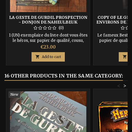
LA GESTE DE GURDIL PROSPECTION
COPY OF LE GR
- DONJON DE NAHEULBEUK
ENVIRONS DE LA
NAH
(0)
1 (UN) exemplaire du livre dont vous êtes
Le fameux Bestia
le héros, sur papier de qualité, cousu,
papier de qualité
avec couverture au lettrage doré. Vous
luxe. ISBN 
Price
Pr
€23.00
€
recevrez en + 3 marques pages qui vous
sauveront la vie, la "pièce d'or", et un set

Add to cart

A
de 3 dés spéciaux… ISBN :
9791092700114
16 OTHER PRODUCTS IN THE SAME CATEGORY:
<
>
New