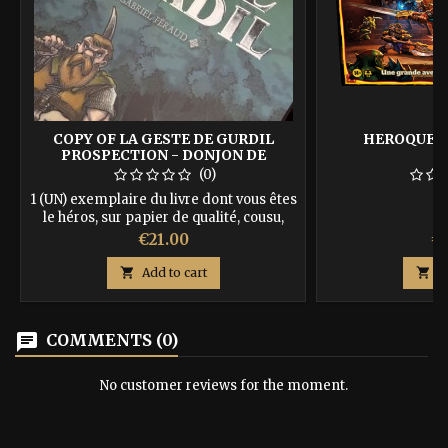
COPY OF LA GESTE DE GURDIL
HEROQUEST
PROSPECTION - DONJON DE
NAHEULBEUK
(0)
1 (UN) exemplaire du livre dont vous êtes
le héros, sur papier de qualité, cousu,
avec couverture au lettrage doré. Vous
Price
Pr
€21.00
€1
recevrez en + 3 marques pages qui vous
sauveront la vie, la "pièce d'or", et un set

Add to cart

A
de 3 dés spéciaux… ISBN :
9791092700114
chat
COMMENTS (0)
No customer reviews for the moment.