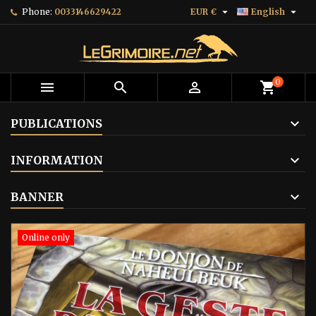


Phone:
0033146629422
EUR €
English
0



shopping_cart
PUBLICATIONS
INFORMATION
BANNER
Online only