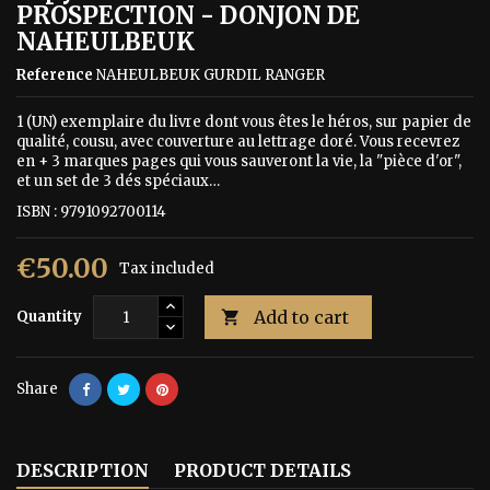
PROSPECTION - DONJON DE
NAHEULBEUK
Reference
NAHEULBEUK GURDIL RANGER
1 (UN) exemplaire du livre dont vous êtes le héros, sur papier de
qualité, cousu, avec couverture au lettrage doré. Vous recevrez
en + 3 marques pages qui vous sauveront la vie, la "pièce d'or",
et un set de 3 dés spéciaux…
ISBN : 9791092700114
€50.00
Tax included
Add to cart
Quantity

Share
DESCRIPTION
PRODUCT DETAILS