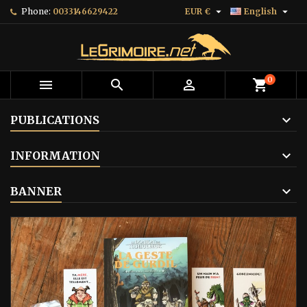


Phone:
0033146629422
EUR €
English
0



shopping_cart
PUBLICATIONS
INFORMATION
BANNER