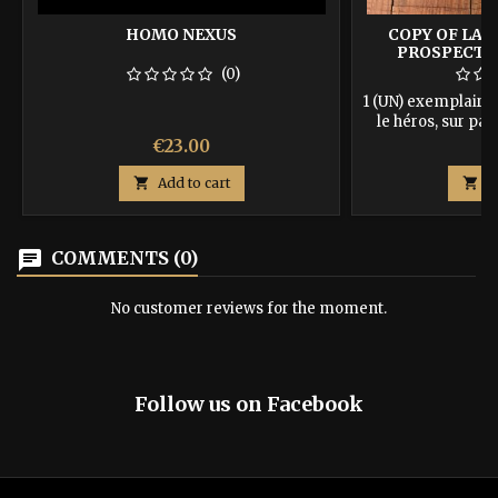
HOMO NEXUS
COPY OF LA 
PROSPECTIO
NAH
(0)
1 (UN) exemplaire 
le héros, sur pap
avec couverture a
Price
Pr
€23.00
€
recevrez en + 3 m
sauveront la vie, la

Add to cart

A
de 3 dés s
97910
chat
COMMENTS (0)
No customer reviews for the moment.
Follow us on Facebook