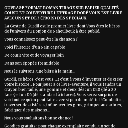
OUVRAGE FORMAT ROMAN TIRAGE SUR PAPIER QUALITÉ
COUSU ET COUVERTURE LETTRAGE DORÉ VOUS EST LIVRÉ
AVEC UN SET DE 3 (TROIS) DÉS SPÉCIAUX.
La Geste de Gurdil est le premier livre dont Vous êtes le héros
de l'univers du Donjon de Naheulbeuk à être publié.
Vous connaissez peut-être la chanson ?
Voici l’histoire d’un Nain capable
De courir vite et de voyager loin
Dans son épopée formidable
Nous le suivrons, une bière à la main…
Gurdil, ce héros, c'est Vous. Et c'est à vous d'inventer et de créer
Votre histoire... Pour jouer à ce livre-aventure, il vous faudra un
crayon bien taillé, une gomme et deux dés : un D20 (dé à 20
faces) et un D6 (dé standard à 6 faces). Vous serez surpris de
voir tout ce qu’on peut faire avec si peu de matériel ! Combattre,
traverser des rivières, influencer les gens, grimper aux arbres,
fabriquer des maisons…
Nous vous souhaitons bonne chance !
Goodies gratuits : pour chaque exemplaire vendu, un set de