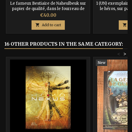
Le fameux Bestiaire de Naheulbeuk sur
1 (UN) exemplaire 
papier de qualité, dans le fourreau de
le héros, sur pap
luxe. ISBN : 9782917730058
avec couverture a
Price
P
€40.00
€
recevrez en + 3 m
sauveront la vie, la

Add to cart

A
de 3 dés s
97910
16 OTHER PRODUCTS IN THE SAME CATEGORY:
<
>
New