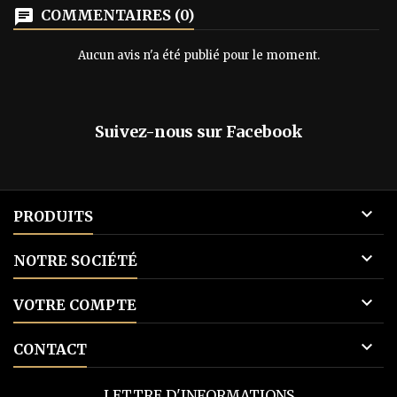
ISBN : 9782952564656 Auteur :
dans cette lutt
chat
COMMENTAIRES (0)
Roland Vartogue
liberté. Enfilez 
délivr
Aucun avis n'a été publié pour le moment.
Suivez-nous sur Facebook

PRODUITS

NOTRE SOCIÉTÉ

VOTRE COMPTE

CONTACT
LETTRE D'INFORMATIONS