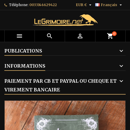


Téléphone:
0033146629422
EUR €
Français
0



shopping_cart
PUBLICATIONS
INFORMATIONS
PAIEMENT PAR CB ET PAYPAL OU CHEQUE ET
VIREMENT BANCAIRE