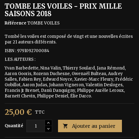
TOMBE LES VOILES - PRIX MILLE
SAISONS 2018
Référence
TOMBE VOILES
Tombé les voiles est composé de vingt et une nouvelles écrites
par 21 auteurs différents.
ISBN : 9791092700084
LES AUTEURS :
Yvan Barbedette, Nina Valin, Thierry Soulard, Jana Rémond,
Aaron Gooris, Rozenn Duchesne, Gwenaël Bulteau, Audrey
Salles, Fabien Rey, Edward Noyce, Xavier-Marc Fleury, Frédéric
Gobillot, Aaron Judas, Johann Vigneron, Valentin Desloges,
Francis Jr Brenet, Danü Danquigny, Philippe Aurèle Leroux,
Barnett Chevin, Philippe Deniel, Élie Darco.
25,00 €
TTC
Ajouter au panier
Quantité
