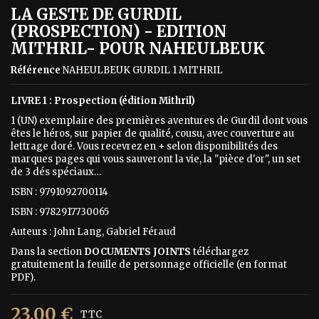
LA GESTE DE GURDIL
(PROSPECTION) - EDITION
MITHRIL- POUR NAHEULBEUK
Référence
NAHEULBEUK GURDIL 1 MITHRIL
LIVRE 1 : Prospection (édition Mithril)
1 (UN) exemplaire des premières aventures de Gurdil dont vous
êtes le héros, sur papier de qualité, cousu, avec couverture au
lettrage doré. Vous recevrez en + selon disponibilités des
marques pages qui vous sauveront la vie, la "pièce d'or", un set
de 3 dés spéciaux…
ISBN : 9791092700114
ISBN : 9782917730065
Auteurs : John Lang, Gabriel Féraud
Dans la section
DOCUMENTS JOINTS
téléchargez
gratuitement la feuille de personnage officielle (en format
PDF).
23,00 €
TTC