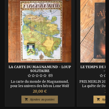
LA CARTE DU MAGNAMUND - LOUP
LE TEMPS DE L
SOLITAIRE
- 
(0)
La carte du monde de Magnamund,
PRIX MERLIN 2006.
pour les univers des héros Lone Wolf
La quête de Daro
(Loup Solitaire) et Grey Star (Astre d'Or).
mémoire, projeté 
Prix
Pr
20,00 €
20
Vous pouvez maintenant explorer les
guerriere des ho
fabuleux décors des jeux, romans et
4 dragons, parvien

Ajouter au panier

Ajou
livres de jeu Lone Wolf les plus vendus
? ISBN : 97829525
de Joe Dever ! Avec la carte officielle de
ES