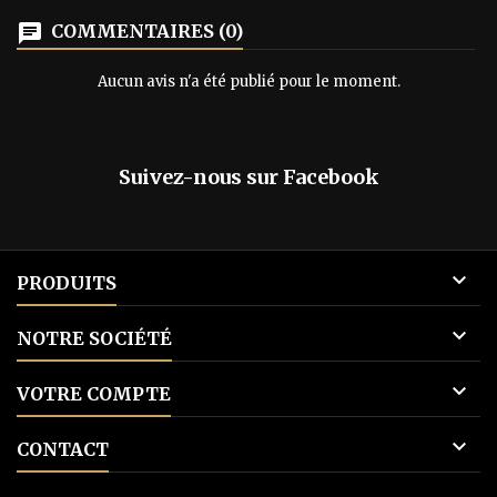
Magnamund, nous pouvons également
chat
COMMENTAIRES (0)
vous proposer le portfolio en 5 parties
illustré par...
Aucun avis n'a été publié pour le moment.
Suivez-nous sur Facebook

PRODUITS

NOTRE SOCIÉTÉ

VOTRE COMPTE

CONTACT