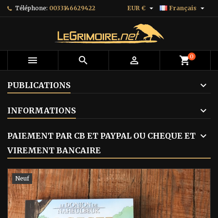


Téléphone:
0033146629422
EUR €
Français
0



shopping_cart
PUBLICATIONS
INFORMATIONS
PAIEMENT PAR CB ET PAYPAL OU CHEQUE ET
VIREMENT BANCAIRE
Neuf