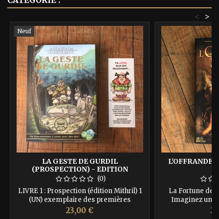
CATÉGORIE :
<
>
Neuf
LA GESTE DE GURDIL
L'OFFRANDE 
(PROSPECTION) - EDITION
MITHRIL- POUR NAHEULBEUK
(0)
LIVRE 1 : Prospection (édition Mithril) 1
La Fortune de l
(UN) exemplaire des premières
Imaginez un d
aventures de Gurdil dont vous êtes le
changement. Une f
Prix
Pr
23,00 €
23
héros, sur papier de qualité, cousu, avec
en quelques secon