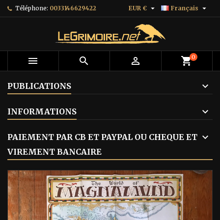


Téléphone:
0033146629422
EUR €
Français
0



shopping_cart
PUBLICATIONS
INFORMATIONS
PAIEMENT PAR CB ET PAYPAL OU CHEQUE ET
VIREMENT BANCAIRE