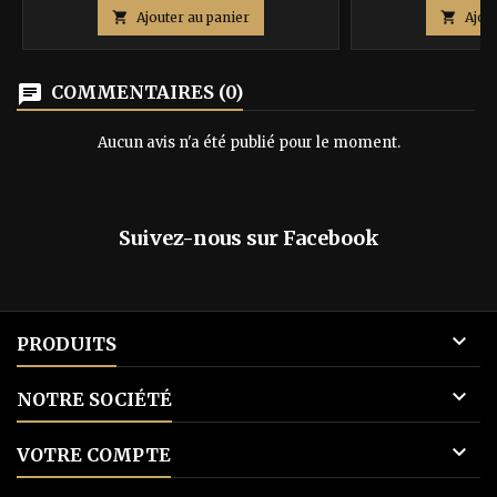
couverture au lettrage doré. Vous
l'écosystème serai

Ajouter au panier

Ajou
recevrez en + selon disponibilités des
Que pourrait-on co
marques pages qui vous sauveront la vie,
pareille ? Pourr
la "pièce d'or", un set de 3 dés
ISBN : 97829
chat
COMMENTAIRES (0)
spéciaux… ISBN : 9791092700114 ISBN :
Roland
9782917730065...
Aucun avis n'a été publié pour le moment.
Suivez-nous sur Facebook

PRODUITS

NOTRE SOCIÉTÉ

VOTRE COMPTE