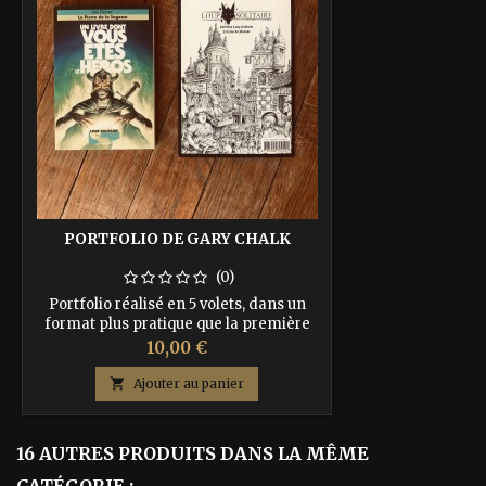
PORTFOLIO DE GARY CHALK
(0)
Portfolio réalisé en 5 volets, dans un
format plus pratique que la première
édition et rigoureusement dans l'esprit
Prix
10,00 €
de la série des Livres dont Vous êtes le
Héros. Le côté extérieur de ce portfolio

Ajouter au panier
est composé d'illustrations de Gary
Chalk, l'illustrateur historique de la série
des livres-jeu Loup Solitaire. À
16 AUTRES PRODUITS DANS LA MÊME
l'intérieur, les cartes géopolitiques
région...