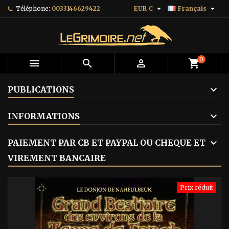


Téléphone:
0033146629422
EUR €
Français
0



shopping_cart
PUBLICATIONS
INFORMATIONS
PAIEMENT PAR CB ET PAYPAL OU CHEQUE ET
VIREMENT BANCAIRE
Prix réduit