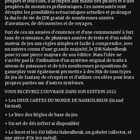
peuples et leurs lois, d'archipels aux mains des pirates et d'îles
peuplées de monstres préhistoriques. Ces nouveautés vont
décupler les possibilités scénaristiques actuelles et prolonger
la durée de vie du JDR gratuit de nombreuses années
d'aventures, de découvertes et de voyages.
Fort de ces six années d'existence et d'une communauté à fort
taux de croissance, de plusieurs années de tests et d'un solide
moteur de jeu aux règles simples et facile à comprendre, avec
un univers connu d'une grande majorité, le JDR Naheulbeuk
pose ici une pierre majeure de son édifice. Mais l'idée ne
s'arrête pas là : l'utilisation d'un système original de traits à
niveau de puissance et de très nombreuses propositions de
gameplay vont également permettre à des MJs de tous types
de jeu de fantasy de récupérer et d'utiliser ces idées pour leurs
propres parties sur d'autres systèmes.
VOUS RECEVREZ L'OUVRAGE DANS SON EDITION 2022
+ Les DEUX CARTES DU MONDE DE NAHEULBEUK (Grand
format).
+ Le livre des Règles de base du jeu
+ Un set de dés (offert si disponible)
+ Le livret et les 150 billets Naheulbeuk, un gobelet collector, et
une pièce d'Or (en métal).