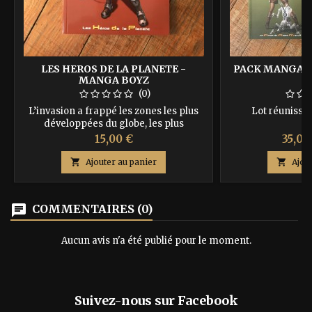
LES HEROS DE LA PLANETE -
PACK MANGA BO
MANGA BOYZ
(0)
L’invasion a frappé les zones les plus
Lot réunissan
développées du globe, les plus
populeuses. Mais le plus grand pays a
Prix
Prix
15,00 €
35,00
été épargné. Héritier d’une longue
tradition militaire, l'Ours Russe contre-

Ajouter au panier

Ajou
attaque. L’OTAN et les autres nations
frappées par le fléau extra-terrestre ne
l’ont pas attendu pour se battre et
chat
COMMENTAIRES (0)
n’entendent pas lui obéir, même dans
des heures aussi...
Aucun avis n'a été publié pour le moment.
Suivez-nous sur Facebook