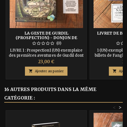
LA GESTE DE GURDIL
LIVRET DE BI
(PROSPECTION) - DONJON DE
NAHEULBEUK
(0)
LIVRE 1 : Prospection1 (UN) exemplaire
1 (UN) exemplair
des premières aventures de Gurdil dont
billets de Fangh, 
vous êtes le héros, sur papier de qualité,
Vous recevrez en 
Prix
Pr
23,00 €
21
cousu, avec couverture au lettrage doré.
dés + la "pièce d'
Vous recevrez en + selon disponibilités
encore selon dispon

Ajouter au panier

Ajou
des marques pages qui vous sauveront
Lang Illustrate
la vie, la "pièce d'or", un set de 3 dés
spéciaux… ISBN : 9791092700114 Auteurs
16 AUTRES PRODUITS DANS LA MÊME
: John Lang, Gabriel Féraud Dans la...
CATÉGORIE :
<
>