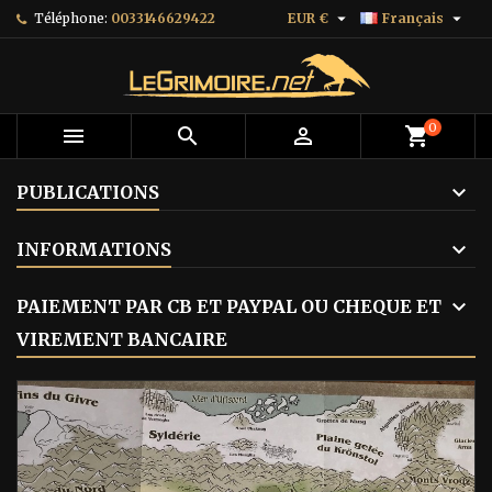


Téléphone:
0033146629422
EUR €
Français
0



shopping_cart
PUBLICATIONS
INFORMATIONS
PAIEMENT PAR CB ET PAYPAL OU CHEQUE ET
VIREMENT BANCAIRE