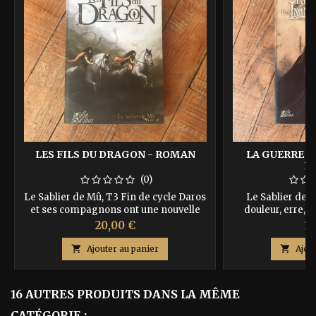
LES FILS DU DRAGON - ROMAN
LA GUERRE D
R
(0)
Le Sablier de Mû, T3 Fin de cycle Daros
Le Sablier de 
et ses compagnons ont une nouvelle
douleur, erre, 
chance de sauver la terre de Mû mais
rencontre avec un 
Prix
Pr
20,00 €
18
sauront-ils la saisir ? ISBN :
cette rencontre n
9782918287018 Auteure : M. H. ESSLING
précédent dans l

Ajouter au panier

Ajou
: 9782918287025 A
16 AUTRES PRODUITS DANS LA MÊME
CATÉGORIE :