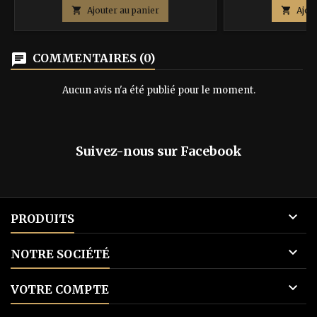
(UN) exemplaire du livre dont vous êtes
héros, sur papie

Ajouter au panier

Ajou
le héros, sur papier de qualité, cousu,
cousue. Vous rec
avec couverture au lettrage doré. Vous
pages qui vous sa
recevrez en + selon disponibilités un set
disponibilité, la "
chat
COMMENTAIRES (0)
de dés, les marque-pages qui vous...
dés spéciaux etc.
Auteur
Aucun avis n'a été publié pour le moment.
Suivez-nous sur Facebook

PRODUITS

NOTRE SOCIÉTÉ

VOTRE COMPTE