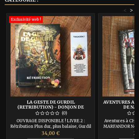
<
>
Exclusivité web !
LA GESTE DE GURDIL
AVENTURES A 
(RETRIBUTION) - DONJON DE
DE NA
NAHEULBEUK
(0)
OUVRAGE DISPONIBLE ! LIVRE 2 :
Aventures à CHN
Rétribution Plus dur, plus balaise, Gurdil
MARFANDOR Nouve
revient pour une seconde aventure et il
aventurier …un
Prix
Pr
34,00 €
26
est pas content de sa balade en forêt… 1
exemplaire du li