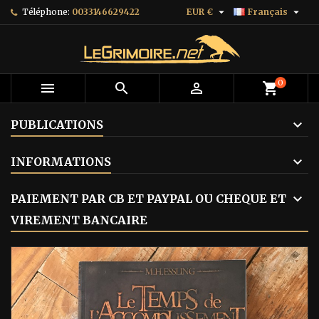


Téléphone:
0033146629422
EUR €
Français
0



shopping_cart
PUBLICATIONS
INFORMATIONS
PAIEMENT PAR CB ET PAYPAL OU CHEQUE ET
VIREMENT BANCAIRE