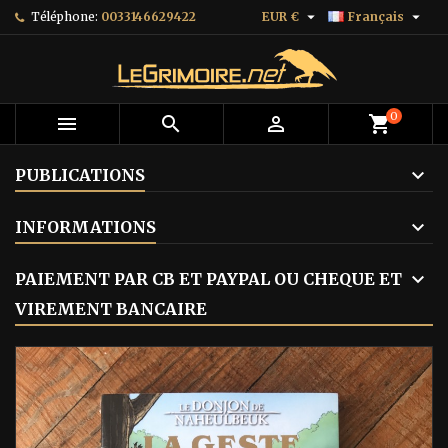


Téléphone:
0033146629422
EUR €
Français
0



shopping_cart
PUBLICATIONS
INFORMATIONS
PAIEMENT PAR CB ET PAYPAL OU CHEQUE ET
VIREMENT BANCAIRE