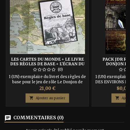
LES CARTES DU MONDE + LE LIVRE
PACK JDR RA
DES RÈGLES DE BASE + L'ÉCRAN DU
DONJON D
MJ
(0)
1 (UN) exemplaire du livret des règles de
1 (UN) exemplair
base pour le jeu de rôle Le Donjon de
DES ENVIRONS DE
Naheulbeuk accompagné par les 2
(édition 2022) sur 
Prix
Prix
21,00 €
80,00
(DEUX) cartes géantes : celle du monde
recevrez en + les
et celle de la Terre de Fangh. Mais
goodies officiels +

Ajouter au panier

Ajou
également 1 (UN) exemplaire du nouvel
règles de jeu + u
écran du Meneur de Jeu ! Vous recevez
tout cela selon 
en + des goodies Naheulbeuk selon
plusieurs gobe
chat
COMMENTAIRES (0)
disponibilités, tels qu'une pièce
collectors, le livre
métallique dorée. Auteur :...