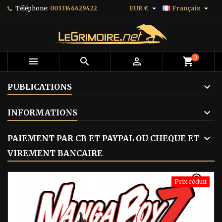


Téléphone:
0033146629422
EUR €
Français
0



shopping_cart
PUBLICATIONS
INFORMATIONS
PAIEMENT PAR CB ET PAYPAL OU CHEQUE ET
VIREMENT BANCAIRE
Prix réduit