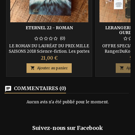
ETERNEL 22 - ROMAN
LERANGERDU
GURDIL
(0)
LE ROMAN DU LAURÉAT DU PRIX MILLE
OFFRE SPECIALE
SAISONS 2018 Science-fiction. Les portes
RangerDuKo 1 
de l’infini s’ouvrent à l’humanité lors
chacun des DEUX li
Prix
Pr
21,00 €
50
d’un premier contact avec un
héros, sur papier 
dodécaèdre dont l’origine, liée aux
couverture au 

Ajouter au panier

Ajou
perceptions de notre espace-temps, se
recevrez en + 3 m
mêle à celle de nos récits bibliques. ISBN
sauveront la vie, la
: 9791092700121 Auteur : Yvan Barbedette
de 3 dés spéci
chat
COMMENTAIRES (0)
disponibilités… 
Gabriel F
Aucun avis n'a été publié pour le moment.
Suivez-nous sur Facebook